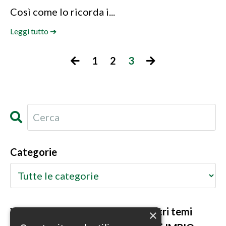
Così come lo ricorda i...
Leggi tutto ➔
1
2
3
Categorie
Vuoi degli approfondimenti su altri temi
×